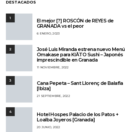
DESTACADOS
1
El mejor [?] ROSCÓN de REYES de
GRANADA vs el peor
6 ENERO, 2023
José Luis Miranda estrena nuevo Menú
2
Omakase para KIĀTO Sushi – Japonés
imprescindible en Granada
11 NOVIEMBRE, 2022
3
Cana Pepeta – Sant Llorenç de Balafia
[Ibiza]
21 SEPTIEMBRE, 2022
4
Hotel Hospes Palacio de los Patos +
Loalba Joyeros [Granada]
20 JUNIO, 2022