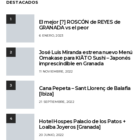
DESTACADOS
1
El mejor [?] ROSCÓN de REYES de
GRANADA vs el peor
6 ENERO, 2023
José Luis Miranda estrena nuevo Menú
2
Omakase para KIĀTO Sushi – Japonés
imprescindible en Granada
11 NOVIEMBRE, 2022
3
Cana Pepeta – Sant Llorenç de Balafia
[Ibiza]
21 SEPTIEMBRE, 2022
4
Hotel Hospes Palacio de los Patos +
Loalba Joyeros [Granada]
20 JUNIO, 2022