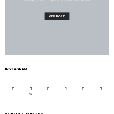
6 ENERO, 2023
JUAN M. AGRELA
PASTELERÍA
VER POST
INSTAGRAM
1K
¡¡ VISITA GRANADA !!