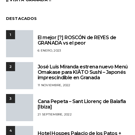
DESTACADOS
1
El mejor [?] ROSCÓN de REYES de
GRANADA vs el peor
6 ENERO, 2023
José Luis Miranda estrena nuevo Menú
2
Omakase para KIĀTO Sushi – Japonés
imprescindible en Granada
11 NOVIEMBRE, 2022
3
Cana Pepeta – Sant Llorenç de Balafia
[Ibiza]
21 SEPTIEMBRE, 2022
4
Hotel Hospes Palacio de los Patos +