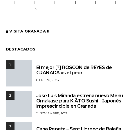
1K
¡¡ VISITA GRANADA !!
DESTACADOS
1
El mejor [?] ROSCÓN de REYES de
GRANADA vs el peor
6 ENERO, 2023
José Luis Miranda estrena nuevo Menú
2
Omakase para KIĀTO Sushi – Japonés
imprescindible en Granada
11 NOVIEMBRE, 2022
3
Cana Pepeta – Sant Llorenç de Balafia