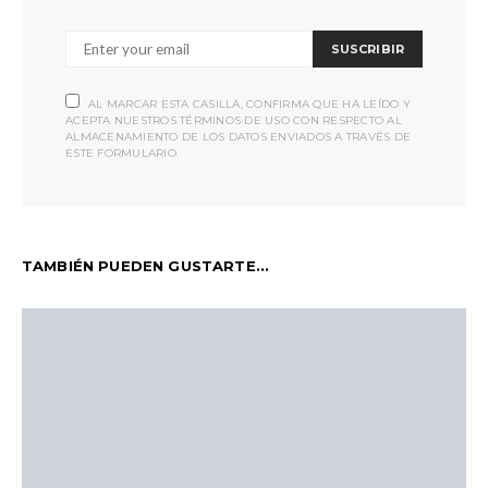
SUSCRIBIR
AL MARCAR ESTA CASILLA, CONFIRMA QUE HA LEÍDO Y
ACEPTA NUESTROS TÉRMINOS DE USO CON RESPECTO AL
ALMACENAMIENTO DE LOS DATOS ENVIADOS A TRAVÉS DE
ESTE FORMULARIO.
TAMBIÉN PUEDEN GUSTARTE...