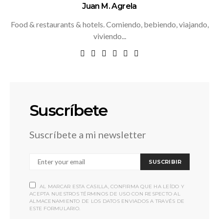
Juan M. Agrela
Food & restaurants & hotels. Comiendo, bebiendo, viajando,
viviendo...
Suscríbete
Suscríbete a mi newsletter
SUSCRIBIR
AL MARCAR ESTA CASILLA, CONFIRMA QUE HA LEÍDO Y
ACEPTA NUESTROS TÉRMINOS DE USO CON RESPECTO AL
ALMACENAMIENTO DE LOS DATOS ENVIADOS A TRAVÉS DE
ESTE FORMULARIO.