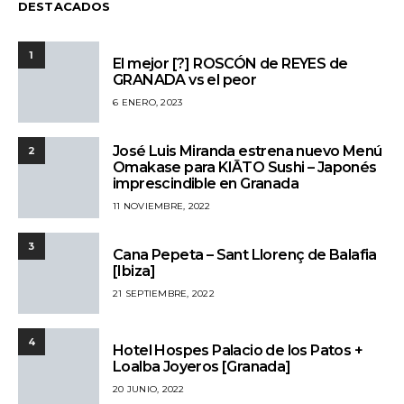
DESTACADOS
1
El mejor [?] ROSCÓN de REYES de
GRANADA vs el peor
6 ENERO, 2023
José Luis Miranda estrena nuevo Menú
2
Omakase para KIĀTO Sushi – Japonés
imprescindible en Granada
11 NOVIEMBRE, 2022
3
Cana Pepeta – Sant Llorenç de Balafia
[Ibiza]
21 SEPTIEMBRE, 2022
4
Hotel Hospes Palacio de los Patos +
Loalba Joyeros [Granada]
20 JUNIO, 2022