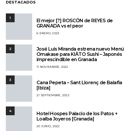
DESTACADOS
1
El mejor [?] ROSCÓN de REYES de
GRANADA vs el peor
6 ENERO, 2023
José Luis Miranda estrena nuevo Menú
2
Omakase para KIĀTO Sushi – Japonés
imprescindible en Granada
11 NOVIEMBRE, 2022
3
Cana Pepeta – Sant Llorenç de Balafia
[Ibiza]
21 SEPTIEMBRE, 2022
4
Hotel Hospes Palacio de los Patos +
Loalba Joyeros [Granada]
20 JUNIO, 2022