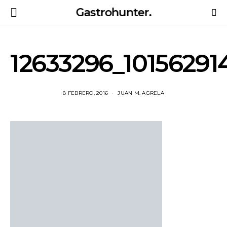
Gastrohunter.
12633296_1015629
8 FEBRERO, 2016
JUAN M. AGRELA