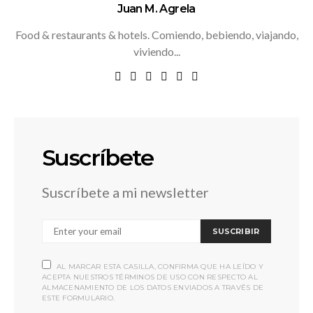
Juan M. Agrela
Food & restaurants & hotels. Comiendo, bebiendo, viajando,
viviendo...
Suscríbete
Suscríbete a mi newsletter
SUSCRIBIR
AL MARCAR ESTA CASILLA, CONFIRMA QUE HA LEÍDO Y
ACEPTA NUESTROS TÉRMINOS DE USO CON RESPECTO AL
ALMACENAMIENTO DE LOS DATOS ENVIADOS A TRAVÉS DE
ESTE FORMULARIO.