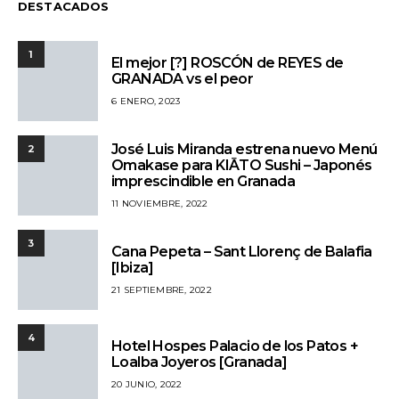
DESTACADOS
1
El mejor [?] ROSCÓN de REYES de
GRANADA vs el peor
6 ENERO, 2023
José Luis Miranda estrena nuevo Menú
2
Omakase para KIĀTO Sushi – Japonés
imprescindible en Granada
11 NOVIEMBRE, 2022
3
Cana Pepeta – Sant Llorenç de Balafia
[Ibiza]
21 SEPTIEMBRE, 2022
4
Hotel Hospes Palacio de los Patos +
Loalba Joyeros [Granada]
20 JUNIO, 2022