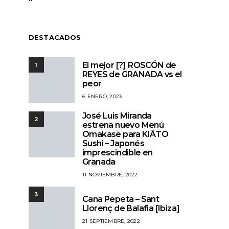
DESTACADOS
El mejor [?] ROSCÓN de
1
REYES de GRANADA vs el
peor
6 ENERO, 2023
José Luis Miranda
2
estrena nuevo Menú
Omakase para KIĀTO
Sushi – Japonés
imprescindible en
Granada
11 NOVIEMBRE, 2022
3
Cana Pepeta – Sant
Llorenç de Balafia [Ibiza]
21 SEPTIEMBRE, 2022