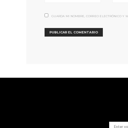
GUARDA MI NOMBRE, CORREO ELECTRÓNICO Y W