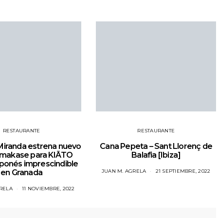
RESTAURANTE
RESTAURANTE
 Miranda estrena nuevo
Cana Pepeta – Sant Llorenç de
makase para KIĀTO
Balafia [Ibiza]
aponés imprescindible
en Granada
JUAN M. AGRELA
21 SEPTIEMBRE, 2022
RELA
11 NOVIEMBRE, 2022