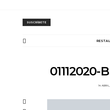
SUSCRÍBETE
RESTA
01112020
14 ABRIL,