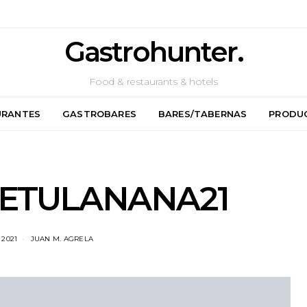
Gastrohunter.
Food & restaurants & hotels
URANTES
GASTROBARES
BARES/TABERNAS
PRODU
-BETULANANA21
 2021
JUAN M. AGRELA