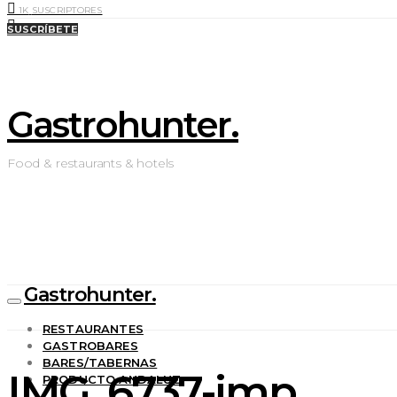
1K
SUSCRIPTORES
0
LIKES
SUSCRÍBETE
Gastrohunter.
Food & restaurants & hotels
Gastrohunter.
RESTAURANTES
GASTROBARES
BARES/TABERNAS
IMG_6737-imp
PRODUCTO ANDALUZ