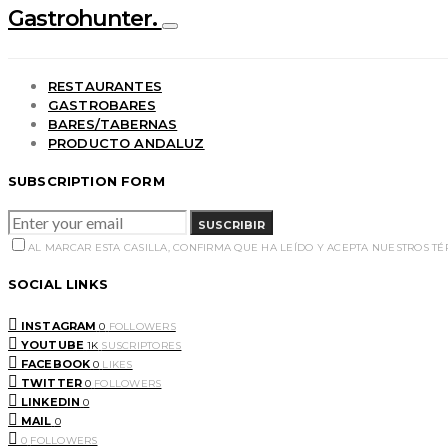
Gastrohunter.
RESTAURANTES
GASTROBARES
BARES/TABERNAS
PRODUCTO ANDALUZ
SUBSCRIPTION FORM
SUSCRIBIR
AL MARCAR ESTA CASILLA, CONFIRMA QUE HA LEÍDO Y ACEPTA NUESTROS T
SOCIAL LINKS
INSTAGRAM
0
FOLLOWERS
YOUTUBE
1K
SUSCRIPTORES
FACEBOOK
0
LIKES
TWITTER
0
FOLLOWERS
LINKEDIN
0
MAIL
0
0
FOLLOWERS