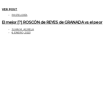
VER POST
PASTELERÍA
El mejor [?] ROSCÓN de REYES de GRANADA vs el peor
JUAN M. AGRELA
6 ENERO, 2023