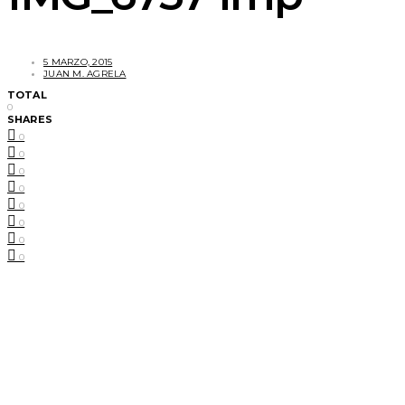
5 MARZO, 2015
JUAN M. AGRELA
TOTAL
0
SHARES
0
0
0
0
0
0
0
0