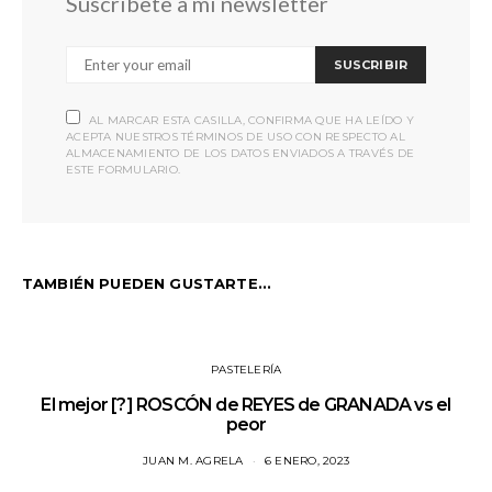
Suscríbete a mi newsletter
SUSCRIBIR
AL MARCAR ESTA CASILLA, CONFIRMA QUE HA LEÍDO Y
ACEPTA NUESTROS TÉRMINOS DE USO CON RESPECTO AL
ALMACENAMIENTO DE LOS DATOS ENVIADOS A TRAVÉS DE
ESTE FORMULARIO.
TAMBIÉN PUEDEN GUSTARTE...
PASTELERÍA
El mejor [?] ROSCÓN de REYES de GRANADA vs el
peor
JUAN M. AGRELA
6 ENERO, 2023