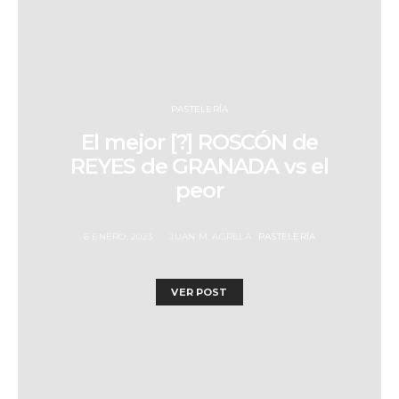
PASTELERÍA
El mejor [?] ROSCÓN de
REYES de GRANADA vs el
peor
6 ENERO, 2023
JUAN M. AGRELA
PASTELERÍA
VER POST