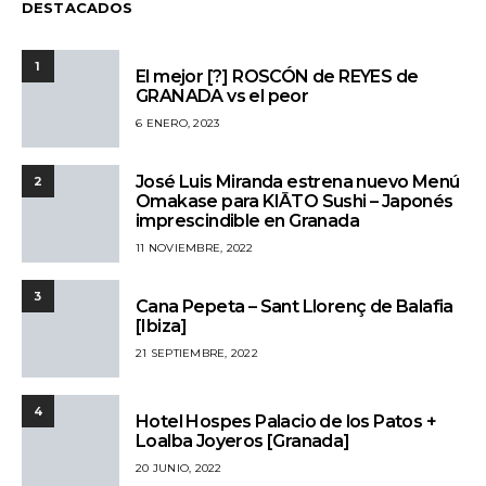
DESTACADOS
1
El mejor [?] ROSCÓN de REYES de
GRANADA vs el peor
6 ENERO, 2023
José Luis Miranda estrena nuevo Menú
2
Omakase para KIĀTO Sushi – Japonés
imprescindible en Granada
11 NOVIEMBRE, 2022
3
Cana Pepeta – Sant Llorenç de Balafia
[Ibiza]
21 SEPTIEMBRE, 2022
4
Hotel Hospes Palacio de los Patos +
Loalba Joyeros [Granada]
20 JUNIO, 2022