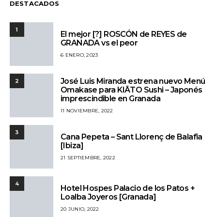
DESTACADOS
1
El mejor [?] ROSCÓN de REYES de
GRANADA vs el peor
6 ENERO, 2023
José Luis Miranda estrena nuevo Menú
2
Omakase para KIĀTO Sushi – Japonés
imprescindible en Granada
11 NOVIEMBRE, 2022
3
Cana Pepeta – Sant Llorenç de Balafia
[Ibiza]
21 SEPTIEMBRE, 2022
4
Hotel Hospes Palacio de los Patos +
Loalba Joyeros [Granada]
20 JUNIO, 2022