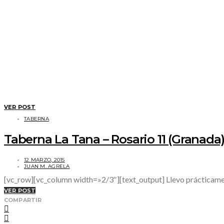
VER POST
TABERNA
Taberna La Tana – Rosario 11 (Granada
12 MARZO, 2015
JUAN M. AGRELA
[vc_row][vc_column width=»2/3″][text_output] Llevo prácticamente
VER POST
COMPARTIR