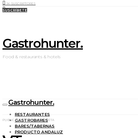
1K
SUSCRIPTORES
0
LIKES
SUSCRÍBETE
Gastrohunter.
Food & restaurants & hotels
Gastrohunter.
RESTAURANTES
GASTROBARES
PUBLICACIONES POR ETIQUETA
BARES/TABERNAS
PRODUCTO ANDALUZ