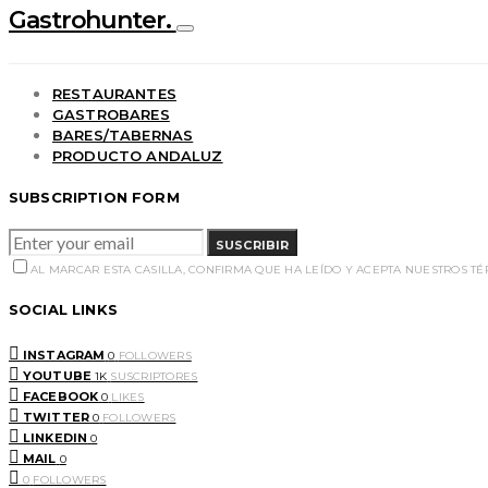
Gastrohunter.
RESTAURANTES
GASTROBARES
BARES/TABERNAS
PRODUCTO ANDALUZ
SUBSCRIPTION FORM
SUSCRIBIR
AL MARCAR ESTA CASILLA, CONFIRMA QUE HA LEÍDO Y ACEPTA NUESTROS T
SOCIAL LINKS
INSTAGRAM
0
FOLLOWERS
YOUTUBE
1K
SUSCRIPTORES
FACEBOOK
0
LIKES
TWITTER
0
FOLLOWERS
LINKEDIN
0
MAIL
0
0
FOLLOWERS