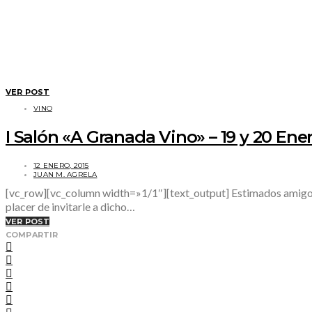
VER POST
VINO
I Salón «A Granada Vino» – 19 y 20 Ene
12 ENERO, 2015
JUAN M. AGRELA
[vc_row][vc_column width=»1/1″][text_output] Estimados amigos, 
placer de invitarle a dicho…
VER POST
COMPARTIR