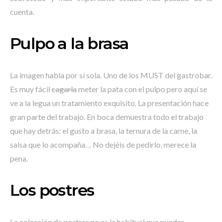
cuenta.
Pulpo a la brasa
La imagen habla por sí sola. Uno de los MUST del gastrobar.
Es muy fácil
cagarla
meter la pata con el pulpo pero aquí se
ve a la legua un tratamiento exquisito. La presentación hace
gran parte del trabajo. En boca demuestra todo el trabajo
que hay detrás: el gusto a brasa, la ternura de la carne, la
salsa que lo acompaña… No dejéis de pedirlo, merece la
pena.
Los postres
La colección de postres no es la habitual que puedes