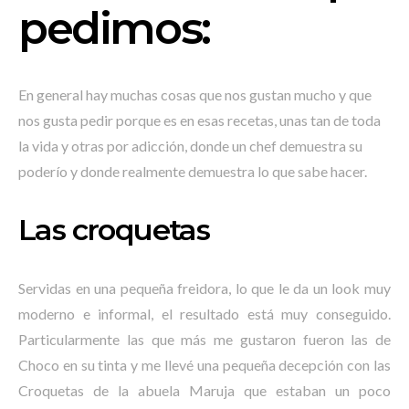
pedimos:
En general hay muchas cosas que nos gustan mucho y que
nos gusta pedir porque es en esas recetas, unas tan de toda
la vida y otras por adicción, donde un chef demuestra su
poderío y donde realmente demuestra lo que sabe hacer.
Las croquetas
Servidas en una pequeña freidora, lo que le da un look muy
moderno e informal, el resultado está muy conseguido.
Particularmente las que más me gustaron fueron las de
Choco en su tinta y me llevé una pequeña decepción con las
Croquetas de la abuela Maruja que estaban un poco