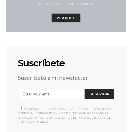
12 JULIO, 2014
JUAN M. AGRELA
VER POST
Suscríbete
Suscríbete a mi newsletter
SUSCRIBIR
AL MARCAR ESTA CASILLA, CONFIRMA QUE HA LEÍDO Y
ACEPTA NUESTROS TÉRMINOS DE USO CON RESPECTO AL
ALMACENAMIENTO DE LOS DATOS ENVIADOS A TRAVÉS DE
ESTE FORMULARIO.