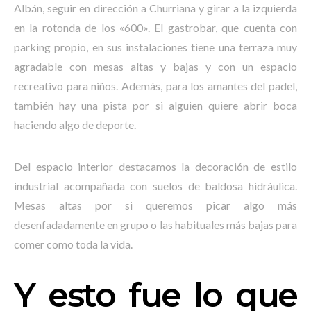
Albán, seguir en dirección a Churriana y girar a la izquierda
en la rotonda de los «600». El gastrobar, que cuenta con
parking propio, en sus instalaciones tiene una terraza muy
agradable con mesas altas y bajas y con un espacio
recreativo para niños. Además, para los amantes del padel,
también hay una pista por si alguien quiere abrir boca
haciendo algo de deporte.
Del espacio interior destacamos la decoración de estilo
industrial acompañada con suelos de baldosa hidráulica.
Mesas altas por si queremos picar algo más
desenfadadamente en grupo o las habituales más bajas para
comer como toda la vida.
Y esto fue lo que