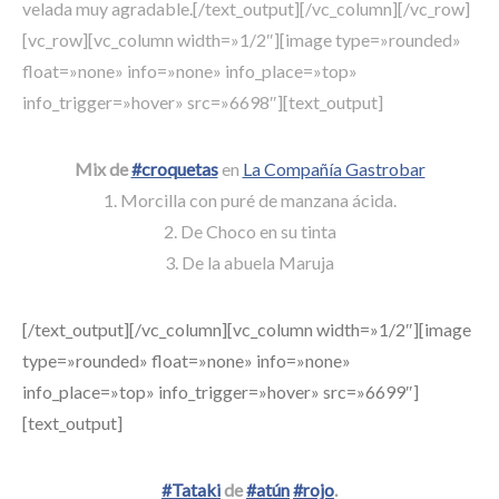
velada muy agradable.[/text_output][/vc_column][/vc_row]
[vc_row][vc_column width=»1/2″][image type=»rounded»
float=»none» info=»none» info_place=»top»
info_trigger=»hover» src=»6698″][text_output]
Mix de
#croquetas
en
La Compañía Gastrobar
1. Morcilla con puré de manzana ácida.
2. De Choco en su tinta
3. De la abuela Maruja
[/text_output][/vc_column][vc_column width=»1/2″][image
type=»rounded» float=»none» info=»none»
info_place=»top» info_trigger=»hover» src=»6699″]
[text_output]
#Tataki
de
#atún
#rojo
.