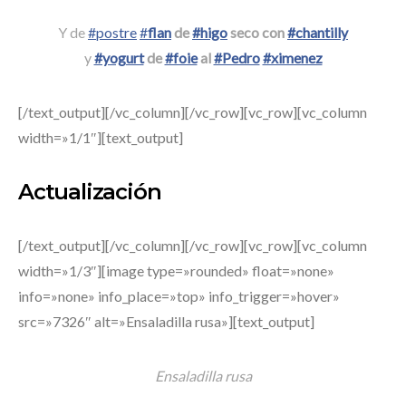
Y de
#postre
#
flan
de
#higo
seco con
#chantilly
y
#yogurt
de
#foie
al
#Pedro
#ximenez
[/text_output][/vc_column][/vc_row][vc_row][vc_column
width=»1/1″][text_output]
Actualización
[/text_output][/vc_column][/vc_row][vc_row][vc_column
width=»1/3″][image type=»rounded» float=»none»
info=»none» info_place=»top» info_trigger=»hover»
src=»7326″ alt=»Ensaladilla rusa»][text_output]
Ensaladilla rusa