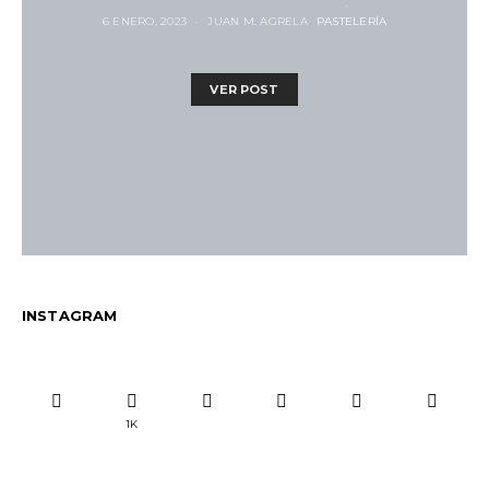
6 ENERO, 2023
JUAN M. AGRELA
PASTELERÍA
VER POST
INSTAGRAM
1K