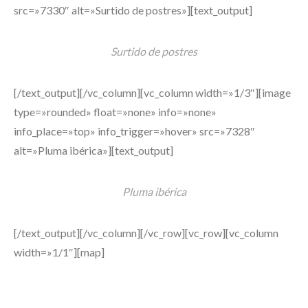
src=»7330″ alt=»Surtido de postres»][text_output]
Surtido de postres
[/text_output][/vc_column][vc_column width=»1/3″][image
type=»rounded» float=»none» info=»none»
info_place=»top» info_trigger=»hover» src=»7328″
alt=»Pluma ibérica»][text_output]
Pluma ibérica
[/text_output][/vc_column][/vc_row][vc_row][vc_column
width=»1/1″][map]