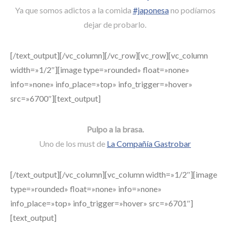
Ya que somos adictos a la comida
#japonesa
no podíamos
dejar de probarlo.
[/text_output][/vc_column][/vc_row][vc_row][vc_column
width=»1/2″][image type=»rounded» float=»none»
info=»none» info_place=»top» info_trigger=»hover»
src=»6700″][text_output]
Pulpo a la brasa.
Uno de los must de
La Compañía Gastrobar
[/text_output][/vc_column][vc_column width=»1/2″][image
type=»rounded» float=»none» info=»none»
info_place=»top» info_trigger=»hover» src=»6701″]
[text_output]