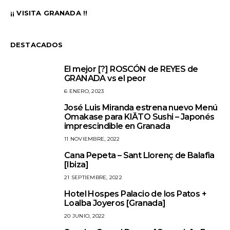
¡¡ VISITA GRANADA !!
DESTACADOS
El mejor [?] ROSCÓN de REYES de
1
GRANADA vs el peor
6 ENERO, 2023
José Luis Miranda estrena nuevo Menú
2
Omakase para KIĀTO Sushi – Japonés
imprescindible en Granada
11 NOVIEMBRE, 2022
Cana Pepeta – Sant Llorenç de Balafia
3
[Ibiza]
21 SEPTIEMBRE, 2022
Hotel Hospes Palacio de los Patos +
4
Loalba Joyeros [Granada]
20 JUNIO, 2022