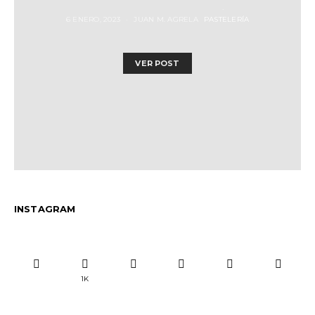
6 ENERO, 2023
JUAN M. AGRELA
PASTELERÍA
VER POST
INSTAGRAM
1K