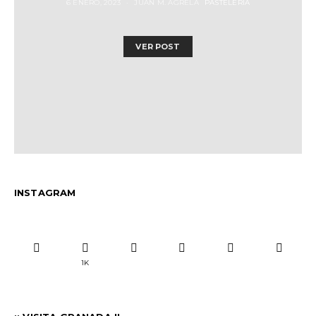
6 ENERO, 2023
JUAN M. AGRELA
PASTELERÍA
VER POST
INSTAGRAM
1K