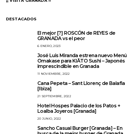
¡¡ VISITA GRANADA !!
DESTACADOS
El mejor [?] ROSCÓN de REYES de
1
GRANADA vs el peor
6 ENERO, 2023
José Luis Miranda estrena nuevo Menú
2
Omakase para KIĀTO Sushi – Japonés
imprescindible en Granada
11 NOVIEMBRE, 2022
Cana Pepeta – Sant Llorenç de Balafia
3
[Ibiza]
21 SEPTIEMBRE, 2022
Hotel Hospes Palacio de los Patos +
4
Loalba Joyeros [Granada]
20 JUNIO, 2022
Sancho Casual Burger [Granada] – En
5
busca de la mejor burger de Granada