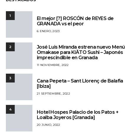
1
El mejor [?] ROSCÓN de REYES de
GRANADA vs el peor
6 ENERO, 2023
José Luis Miranda estrena nuevo Menú
2
Omakase para KIĀTO Sushi – Japonés
imprescindible en Granada
11 NOVIEMBRE, 2022
3
Cana Pepeta – Sant Llorenç de Balafia
[Ibiza]
21 SEPTIEMBRE, 2022
4
Hotel Hospes Palacio de los Patos +
Loalba Joyeros [Granada]
20 JUNIO, 2022