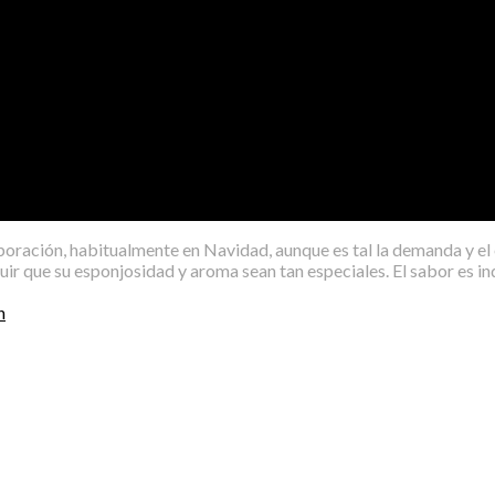
boración, habitualmente en Navidad, aunque es tal la demanda y el é
ir que su esponjosidad y aroma sean tan especiales. El sabor es in
n