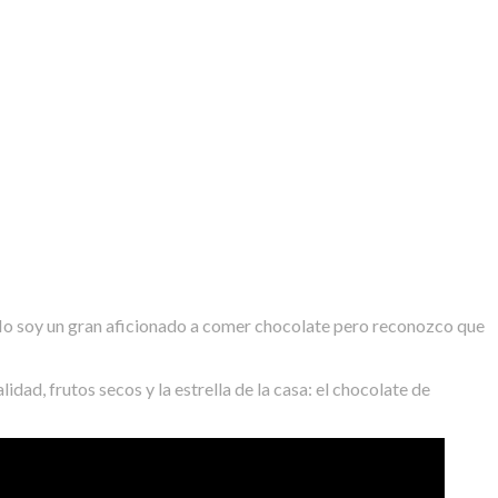
No soy un gran aficionado a comer chocolate pero reconozco que
ad, frutos secos y la estrella de la casa: el chocolate de