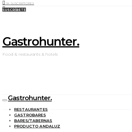
1K
SUSCRIPTORES
0
LIKES
SUSCRÍBETE
Gastrohunter.
Food & restaurants & hotels
Gastrohunter.
RESTAURANTES
GASTROBARES
BARES/TABERNAS
PRODUCTO ANDALUZ