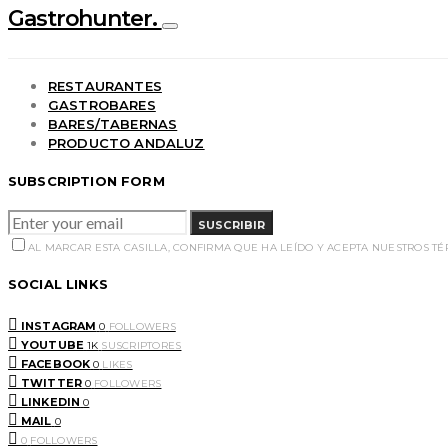
Gastrohunter.
RESTAURANTES
GASTROBARES
BARES/TABERNAS
PRODUCTO ANDALUZ
SUBSCRIPTION FORM
SUSCRIBIR
AL MARCAR ESTA CASILLA, CONFIRMA QUE HA LEÍDO Y ACEPTA NUESTROS T
SOCIAL LINKS
INSTAGRAM
0
FOLLOWERS
YOUTUBE
1K
SUSCRIPTORES
FACEBOOK
0
LIKES
TWITTER
0
FOLLOWERS
LINKEDIN
0
MAIL
0
0
FOLLOWERS