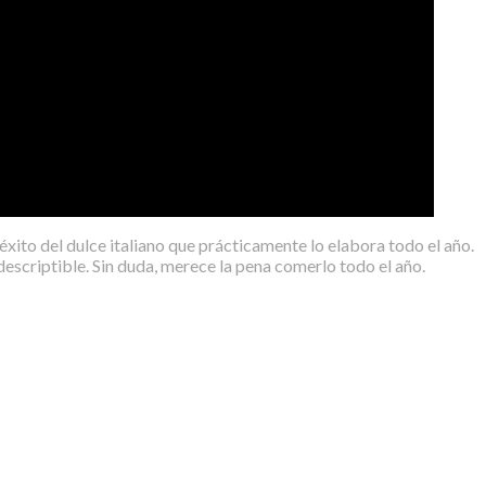
xito del dulce italiano que prácticamente lo elabora todo el año.
descriptible. Sin duda, merece la pena comerlo todo el año.