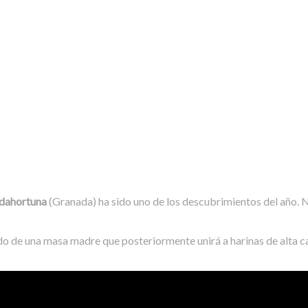
adahortuna
(Granada) ha sido uno de los descubrimientos del año. 
de una masa madre que posteriormente unirá a harinas de alta calid