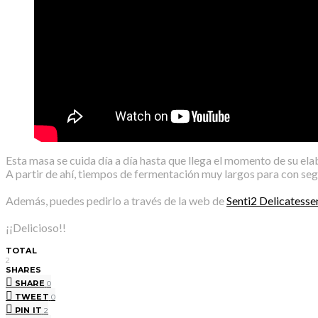
Esta masa se cuida día a día hasta que llega el momento de su ela
A partir de ahí, tiempos de fermentación muy largos para con segu
Además, puedes pedirlo a través de la web de
Senti2 Delicatesse
¡¡Delicioso!!
TOTAL
2
SHARES
SHARE
0
TWEET
0
PIN IT
2