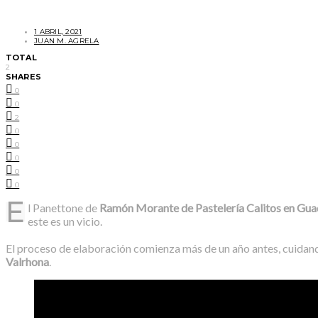
1 ABRIL, 2021
JUAN M. AGRELA
TOTAL
2
SHARES
0
0
2
0
0
0
0
0
E
l Panettone de
Ramón Morante de Pastelería Calitos en Gu
este es un vicio.
El proceso de elaboración comienza más de un año antes, cuidando 
Valrhona
.