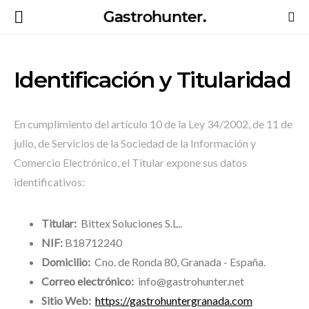
Gastrohunter.
Identificación y Titularidad
En cumplimiento del artículo 10 de la Ley 34/2002, de 11 de
julio, de Servicios de la Sociedad de la Información y
Comercio Electrónico, el Titular expone sus datos
identificativos:
Titular:
Bittex Soluciones S.L..
NIF:
B18712240
Domicilio:
Cno. de Ronda 80, Granada - España.
Correo electrónico:
info@gastrohunter.net
Sitio Web:
https://gastrohuntergranada.com