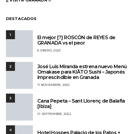
¡¡ VISITA GRANADA !!
DESTACADOS
1
El mejor [?] ROSCÓN de REYES de
GRANADA vs el peor
6 ENERO, 2023
José Luis Miranda estrena nuevo Menú
2
Omakase para KIĀTO Sushi – Japonés
imprescindible en Granada
11 NOVIEMBRE, 2022
3
Cana Pepeta – Sant Llorenç de Balafia
[Ibiza]
21 SEPTIEMBRE, 2022
4
Hotel Hospes Palacio de los Patos +