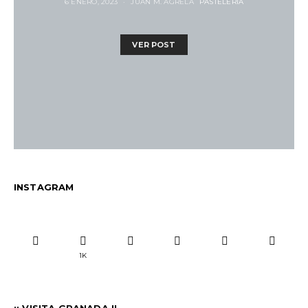
6 ENERO, 2023
JUAN M. AGRELA
PASTELERÍA
VER POST
INSTAGRAM
1K