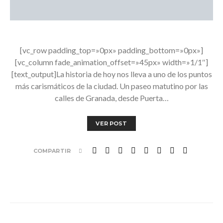
[vc_row padding_top=»0px» padding_bottom=»0px»]
[vc_column fade_animation_offset=»45px» width=»1/1″]
[text_output]La historia de hoy nos lleva a uno de los puntos
más carismáticos de la ciudad. Un paseo matutino por las
calles de Granada, desde Puerta…
VER POST
COMPARTIR