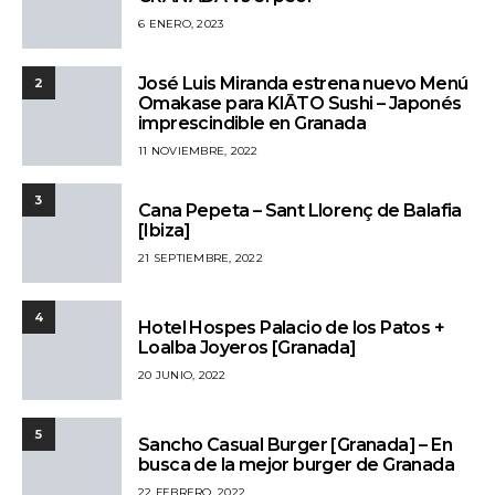
6 ENERO, 2023
José Luis Miranda estrena nuevo Menú
2
Omakase para KIĀTO Sushi – Japonés
imprescindible en Granada
11 NOVIEMBRE, 2022
3
Cana Pepeta – Sant Llorenç de Balafia
[Ibiza]
21 SEPTIEMBRE, 2022
4
Hotel Hospes Palacio de los Patos +
Loalba Joyeros [Granada]
20 JUNIO, 2022
5
Sancho Casual Burger [Granada] – En
busca de la mejor burger de Granada
22 FEBRERO, 2022