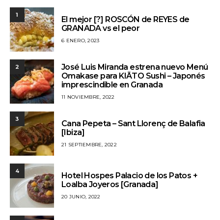
1
El mejor [?] ROSCÓN de REYES de
GRANADA vs el peor
6 ENERO, 2023
José Luis Miranda estrena nuevo Menú
2
Omakase para KIĀTO Sushi – Japonés
imprescindible en Granada
11 NOVIEMBRE, 2022
3
Cana Pepeta – Sant Llorenç de Balafia
[Ibiza]
21 SEPTIEMBRE, 2022
4
Hotel Hospes Palacio de los Patos +
Loalba Joyeros [Granada]
20 JUNIO, 2022