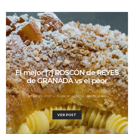
PASTELERÍA
El mejor [?] ROSCÓN de REYES
de GRANADA vs el peor
6 ENERO, 2023
JUAN M. AGRELA
PASTELERÍA
VER POST