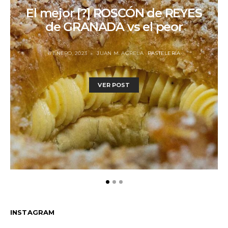
El mejor [?] ROSCÓN de REYES
de GRANADA vs el peor
6 ENERO, 2023
JUAN M. AGRELA
PASTELERÍA
VER POST
INSTAGRAM