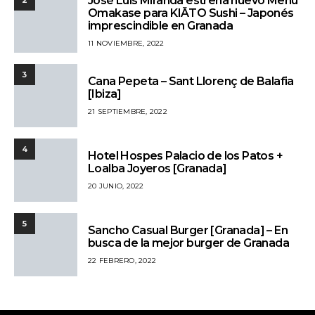
José Luis Miranda estrena nuevo Menú
Omakase para KIĀTO Sushi – Japonés
imprescindible en Granada
11 NOVIEMBRE, 2022
3
Cana Pepeta – Sant Llorenç de Balafia
[Ibiza]
21 SEPTIEMBRE, 2022
4
Hotel Hospes Palacio de los Patos +
Loalba Joyeros [Granada]
20 JUNIO, 2022
5
Sancho Casual Burger [Granada] – En
busca de la mejor burger de Granada
22 FEBRERO, 2022