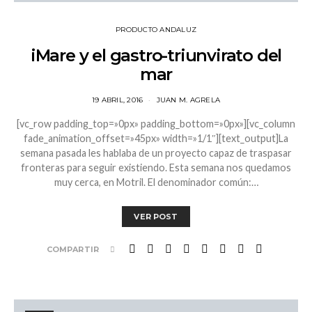
PRODUCTO ANDALUZ
iMare y el gastro-triunvirato del
mar
19 ABRIL, 2016
JUAN M. AGRELA
[vc_row padding_top=»0px» padding_bottom=»0px»][vc_column
fade_animation_offset=»45px» width=»1/1″][text_output]La
semana pasada les hablaba de un proyecto capaz de traspasar
fronteras para seguir existiendo. Esta semana nos quedamos
muy cerca, en Motril. El denominador común:…
VER POST
COMPARTIR