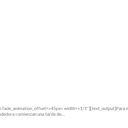
e_animation_offset=»45px» width=»1/1″][text_output]Para nuestra
ndedora comienzan una tarde de…