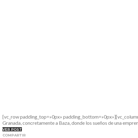
[vc_row padding_top=»0px» padding_bottom=»0px»][vc_column fad
Granada, concretamente a Baza, donde los sueños de una empre
VER POST
COMPARTIR