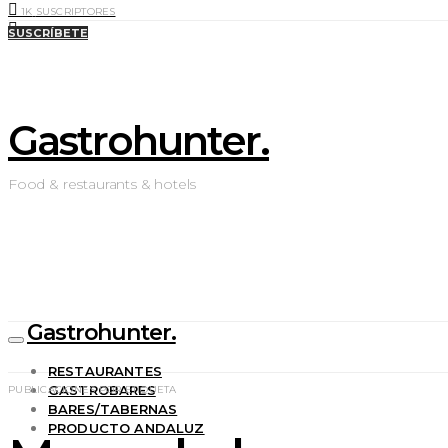
1K
SUSCRIPTORES
0
LIKES
SUSCRÍBETE
Gastrohunter.
Food & restaurants & hotels
Gastrohunter.
RESTAURANTES
GASTROBARES
PUBLICACIONES POR ETIQUETA
BARES/TABERNAS
PRODUCTO ANDALUZ