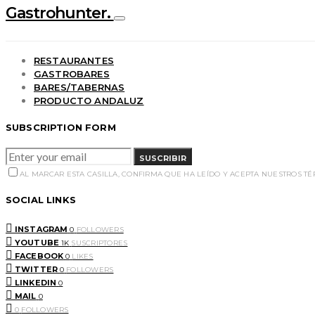
Gastrohunter.
RESTAURANTES
GASTROBARES
BARES/TABERNAS
PRODUCTO ANDALUZ
SUBSCRIPTION FORM
SUSCRIBIR
AL MARCAR ESTA CASILLA, CONFIRMA QUE HA LEÍDO Y ACEPTA NUESTROS T
SOCIAL LINKS
INSTAGRAM
0
FOLLOWERS
YOUTUBE
1K
SUSCRIPTORES
FACEBOOK
0
LIKES
TWITTER
0
FOLLOWERS
LINKEDIN
0
MAIL
0
0
FOLLOWERS