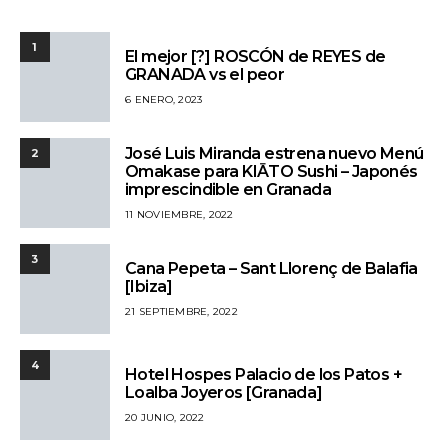
1
El mejor [?] ROSCÓN de REYES de
GRANADA vs el peor
6 ENERO, 2023
José Luis Miranda estrena nuevo Menú
2
Omakase para KIĀTO Sushi – Japonés
imprescindible en Granada
11 NOVIEMBRE, 2022
3
Cana Pepeta – Sant Llorenç de Balafia
[Ibiza]
21 SEPTIEMBRE, 2022
4
Hotel Hospes Palacio de los Patos +
Loalba Joyeros [Granada]
20 JUNIO, 2022