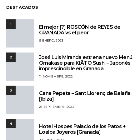
DESTACADOS
1
El mejor [?] ROSCÓN de REYES de
GRANADA vs el peor
6 ENERO, 2023
José Luis Miranda estrena nuevo Menú
2
Omakase para KIĀTO Sushi – Japonés
imprescindible en Granada
11 NOVIEMBRE, 2022
3
Cana Pepeta – Sant Llorenç de Balafia
[Ibiza]
21 SEPTIEMBRE, 2022
4
Hotel Hospes Palacio de los Patos +
Loalba Joyeros [Granada]
20 JUNIO, 2022