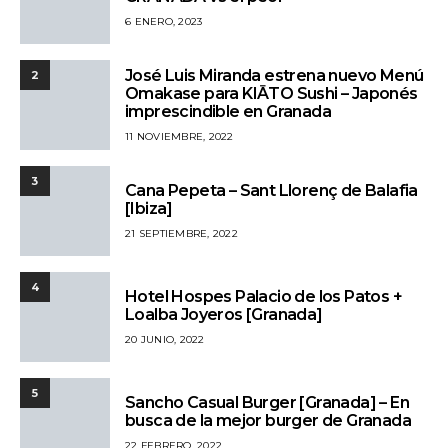
6 ENERO, 2023
José Luis Miranda estrena nuevo Menú
2
Omakase para KIĀTO Sushi – Japonés
imprescindible en Granada
11 NOVIEMBRE, 2022
3
Cana Pepeta – Sant Llorenç de Balafia
[Ibiza]
21 SEPTIEMBRE, 2022
4
Hotel Hospes Palacio de los Patos +
Loalba Joyeros [Granada]
20 JUNIO, 2022
5
Sancho Casual Burger [Granada] – En
busca de la mejor burger de Granada
22 FEBRERO, 2022