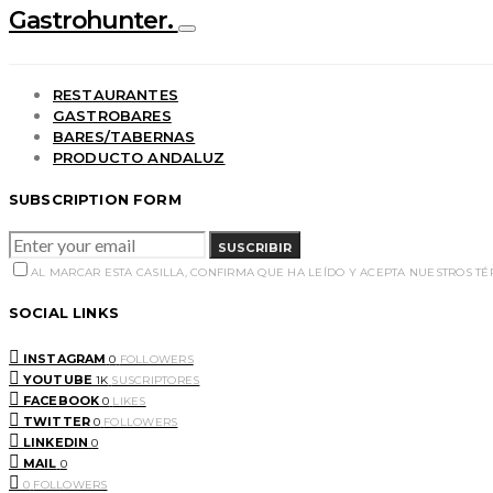
Gastrohunter.
RESTAURANTES
GASTROBARES
BARES/TABERNAS
PRODUCTO ANDALUZ
SUBSCRIPTION FORM
SUSCRIBIR
AL MARCAR ESTA CASILLA, CONFIRMA QUE HA LEÍDO Y ACEPTA NUESTROS T
SOCIAL LINKS
INSTAGRAM
0
FOLLOWERS
YOUTUBE
1K
SUSCRIPTORES
FACEBOOK
0
LIKES
TWITTER
0
FOLLOWERS
LINKEDIN
0
MAIL
0
0
FOLLOWERS