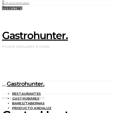
1K
SUSCRIPTORES
0
LIKES
SUSCRÍBETE
Gastrohunter.
Food & restaurants & hotels
Gastrohunter.
RESTAURANTES
GASTROBARES
PUBLICACIONES POR ETIQUETA
BARES/TABERNAS
PRODUCTO ANDALUZ