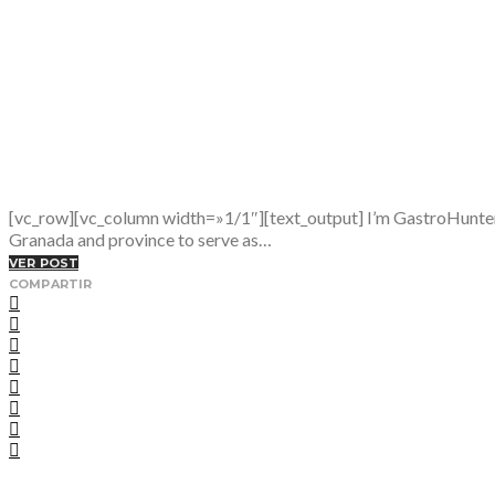
[vc_row][vc_column width=»1/1″][text_output] I’m GastroHunter I 
Granada and province to serve as…
VER POST
COMPARTIR