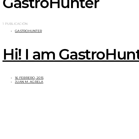
GastroHunter
1 PUBLICACIÓN
GASTROHUNTER
Hi! I am GastroHun
16 FEBRERO, 2015
JUAN M. AGRELA