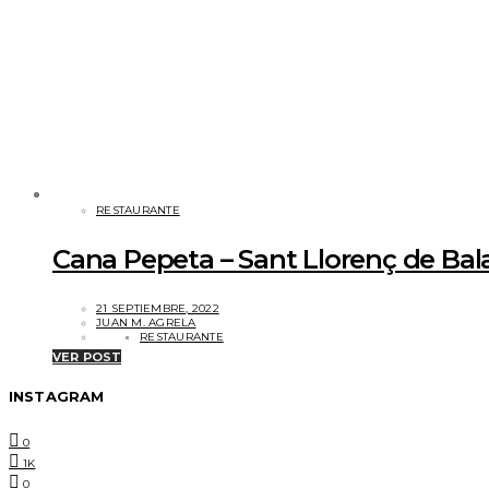
RESTAURANTE
Cana Pepeta – Sant Llorenç de Balaf
21 SEPTIEMBRE, 2022
JUAN M. AGRELA
RESTAURANTE
VER POST
INSTAGRAM
0
1K
0