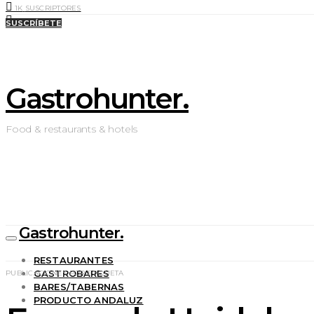
1K
SUSCRIPTORES
0
LIKES
SUSCRÍBETE
Gastrohunter.
Food & restaurants & hotels
Gastrohunter.
RESTAURANTES
GASTROBARES
PUBLICACIONES POR ETIQUETA
BARES/TABERNAS
PRODUCTO ANDALUZ