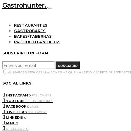
Gastrohunter.
RESTAURANTES
GASTROBARES
BARES/TABERNAS
PRODUCTO ANDALUZ
SUBSCRIPTION FORM
SUSCRIBIR
AL MARCAR ESTA CASILLA, CONFIRMA QUE HA LEÍDO Y ACEPTA NUESTROS T
SOCIAL LINKS
INSTAGRAM
0
FOLLOWERS
YOUTUBE
1K
SUSCRIPTORES
FACEBOOK
0
LIKES
TWITTER
0
FOLLOWERS
LINKEDIN
0
MAIL
0
0
FOLLOWERS