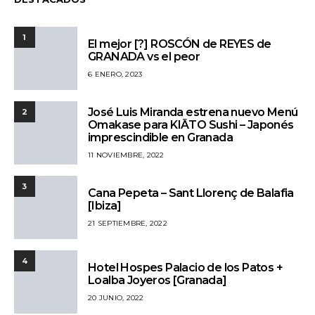
1
El mejor [?] ROSCÓN de REYES de
GRANADA vs el peor
6 ENERO, 2023
José Luis Miranda estrena nuevo Menú
2
Omakase para KIĀTO Sushi – Japonés
imprescindible en Granada
11 NOVIEMBRE, 2022
3
Cana Pepeta – Sant Llorenç de Balafia
[Ibiza]
21 SEPTIEMBRE, 2022
4
Hotel Hospes Palacio de los Patos +
Loalba Joyeros [Granada]
20 JUNIO, 2022