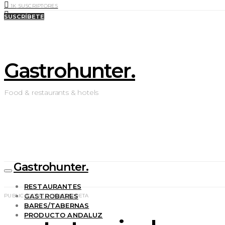
1K
SUSCRIPTORES
0
LIKES
SUSCRÍBETE
Gastrohunter.
Food & restaurants & hotels
Gastrohunter.
RESTAURANTES
GASTROBARES
PUBLICACIONES POR ETIQUETA
BARES/TABERNAS
PRODUCTO ANDALUZ