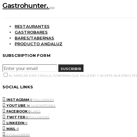
Gastrohunter.
RESTAURANTES
GASTROBARES
BARES/TABERNAS
PRODUCTO ANDALUZ
SUBSCRIPTION FORM
SUSCRIBIR
AL MARCAR ESTA CASILLA, CONFIRMA QUE HA LEÍDO Y ACEPTA NUESTROS T
SOCIAL LINKS
INSTAGRAM
0
FOLLOWERS
YOUTUBE
1K
SUSCRIPTORES
FACEBOOK
0
LIKES
TWITTER
0
FOLLOWERS
LINKEDIN
0
MAIL
0
0
FOLLOWERS