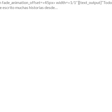
de_animation_offset=»45px» width=»1/1″][text_output]“Todo pas
e escrito muchas historias desde…