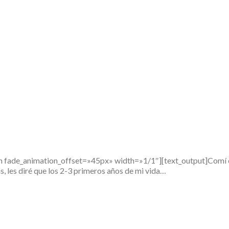
fade_animation_offset=»45px» width=»1/1″][text_output]Comí c
les diré que los 2-3 primeros años de mi vida…