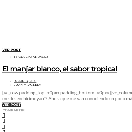
VER POST
PRODUCTO ANDALUZ
El manjar blanco, el sabor tropical
10 JUNIO, 2016
JUAN M. AGRELA
[vc_row padding_top=»0px» padding_bottom=»0px»][vc_column 
me desenchirimoyaré? Ahora que me van conociendo un poco más, 
VER POST
COMPARTIR