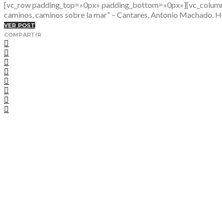
[vc_row padding_top=»0px» padding_bottom=»0px»][vc_column fa
caminos, caminos sobre la mar” – Cantares, Antonio Machado. H
VER POST
COMPARTIR