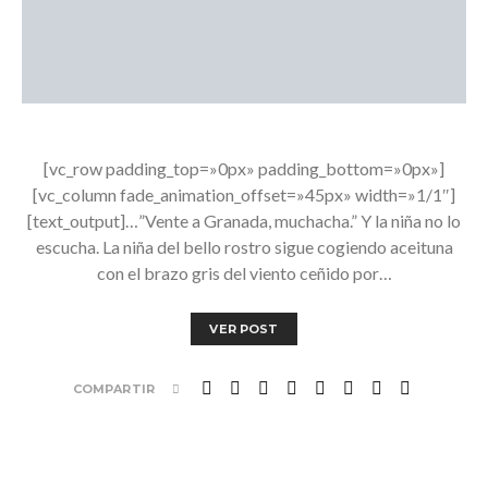
[vc_row padding_top=»0px» padding_bottom=»0px»]
[vc_column fade_animation_offset=»45px» width=»1/1″]
[text_output]…”Vente a Granada, muchacha.” Y la niña no lo
escucha. La niña del bello rostro sigue cogiendo aceituna
con el brazo gris del viento ceñido por…
VER POST
COMPARTIR