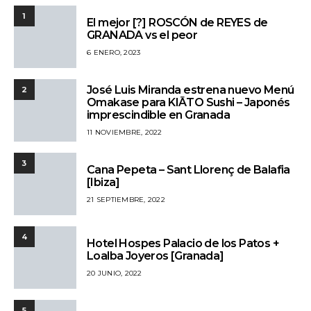
1
El mejor [?] ROSCÓN de REYES de
GRANADA vs el peor
6 ENERO, 2023
José Luis Miranda estrena nuevo Menú
2
Omakase para KIĀTO Sushi – Japonés
imprescindible en Granada
11 NOVIEMBRE, 2022
3
Cana Pepeta – Sant Llorenç de Balafia
[Ibiza]
21 SEPTIEMBRE, 2022
4
Hotel Hospes Palacio de los Patos +
Loalba Joyeros [Granada]
20 JUNIO, 2022
5