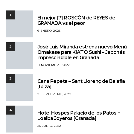
1
El mejor [?] ROSCÓN de REYES de
GRANADA vs el peor
6 ENERO, 2023
José Luis Miranda estrena nuevo Menú
2
Omakase para KIĀTO Sushi – Japonés
imprescindible en Granada
11 NOVIEMBRE, 2022
3
Cana Pepeta – Sant Llorenç de Balafia
[Ibiza]
21 SEPTIEMBRE, 2022
4
Hotel Hospes Palacio de los Patos +
Loalba Joyeros [Granada]
20 JUNIO, 2022